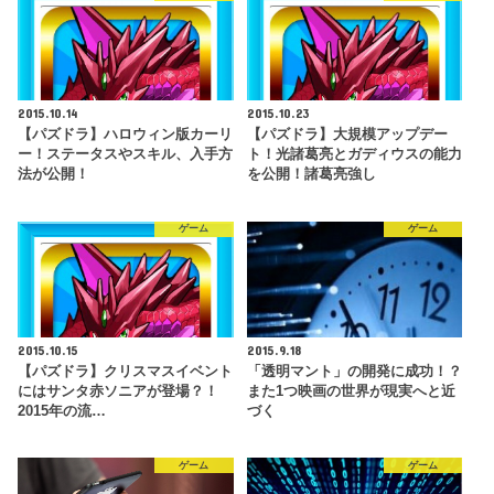
2015.10.14
2015.10.23
【パズドラ】ハロウィン版カーリ
【パズドラ】大規模アップデー
ー！ステータスやスキル、入手方
ト！光諸葛亮とガディウスの能力
法が公開！
を公開！諸葛亮強し
ゲーム
ゲーム
2015.10.15
2015.9.18
【パズドラ】クリスマスイベント
「透明マント」の開発に成功！？
にはサンタ赤ソニアが登場？！
また1つ映画の世界が現実へと近
2015年の流…
づく
ゲーム
ゲーム