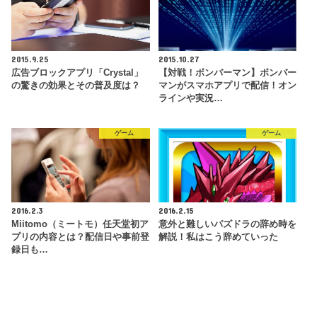
2015.9.25
2015.10.27
広告ブロックアプリ「Crystal」
【対戦！ボンバーマン】ボンバー
の驚きの効果とその普及度は？
マンがスマホアプリで配信！オン
ラインや実況…
ゲーム
ゲーム
2016.2.3
2016.2.15
Miitomo（ミートモ）任天堂初ア
意外と難しいパズドラの辞め時を
プリの内容とは？配信日や事前登
解説！私はこう辞めていった
録日も…