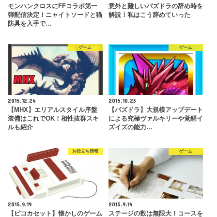
モンハンクロスにFFコラボ第一
意外と難しいパズドラの辞め時を
弾配信決定！ニャイトソードと猫
解説！私はこう辞めていった
防具を入手で…
ゲーム
ゲーム
2015.12.24
2015.10.23
【MHX】エリアルスタイル序盤
【パズドラ】大規模アップデート
装備はこれでOK！相性抜群スキ
による究極ヴァルキリーや覚醒イ
ルも紹介
ズイズの能力…
お役立ち情報
ゲーム
2015.9.19
2015.9.14
【ピコカセット】懐かしのゲーム
ステージの数は無限大！コースを