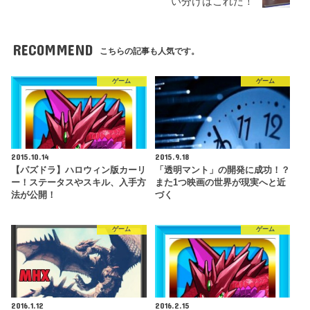
い分けはこれだ！
RECOMMEND
こちらの記事も人気です。
ゲーム
ゲーム
2015.10.14
2015.9.18
【パズドラ】ハロウィン版カーリ
「透明マント」の開発に成功！？
ー！ステータスやスキル、入手方
また1つ映画の世界が現実へと近
法が公開！
づく
ゲーム
ゲーム
2016.1.12
2016.2.15