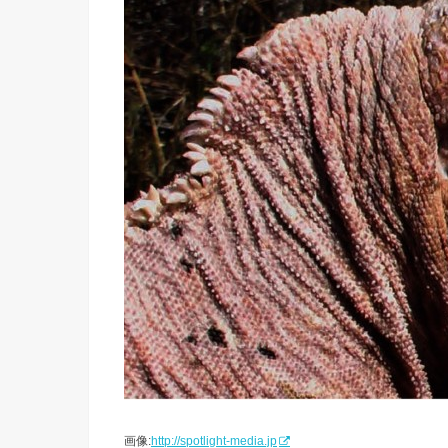
画像:
http://spotlight-media.jp