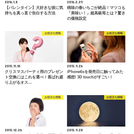
2016.1.8
2016.2.29
【バレンタイン】大好きな彼に気
桃味の春いちごが絶品！マツコも
持ちを真っ直ぐ告白する方法
「美味い！」超高級苺とは？驚き
の価格設定
お役立ち情報
お役立ち情報
2015.11.10
2015.9.26
クリスマスパーティ用のプレゼン
iPhone6sを発売日に触ってみた
ト交換にはこれを選べ！喜ばれ盛
感想! 3D touchがすごい！
り上がるオス…
お役立ち情報
お役立ち情報
2015.12.26
2015.9.28