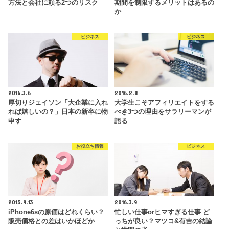
方法と会社に頼る2つのリスク
期間を制限するメリットはあるの
か
ビジネス
ビジネス
2016.3.6
2016.2.8
厚切りジェイソン「大企業に入れ
大学生こそアフィリエイトをする
れば嬉しいの？」日本の新卒に物
べき3つの理由をサラリーマンが
申す
語る
お役立ち情報
ビジネス
2015.9.13
2016.3.9
iPhone6sの原価はどれくらい？
忙しい仕事orヒマすぎる仕事 ど
販売価格との差はいかほどか
っちが良い？マツコ&有吉の結論