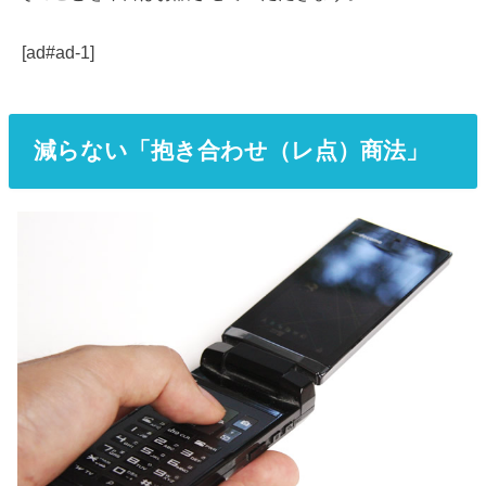
[ad#ad-1]
減らない「抱き合わせ（レ点）商法」