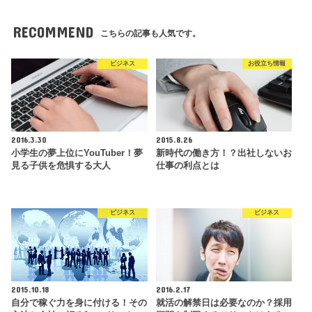
RECOMMEND
こちらの記事も人気です。
ビジネス
お役立ち情報
2016.3.30
2015.8.26
小学生の夢上位にYouTuber！夢
新時代の働き方！？出社しないお
見る子供を危惧する大人
仕事の利点とは
ビジネス
ビジネス
2015.10.18
2016.2.17
自分で稼ぐ力を身に付ける！その
就活の解禁日は必要なのか？採用