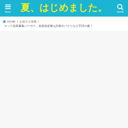
夏、はじめました。
menu
search
HOME
お役立ち情報
マック名前募集バーガー、名前決定後も詐欺やパクリなど不評の嵐！