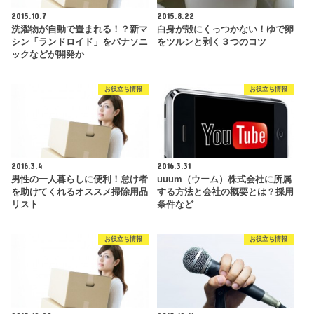
2015.10.7
2015.8.22
洗濯物が自動で畳まれる！？新マ
白身が殻にくっつかない！ゆで卵
シン「ランドロイド」をパナソニ
をツルンと剥く３つのコツ
ックなどが開発か
お役立ち情報
お役立ち情報
2016.3.4
2016.3.31
男性の一人暮らしに便利！怠け者
uuum（ウーム）株式会社に所属
を助けてくれるオススメ掃除用品
する方法と会社の概要とは？採用
リスト
条件など
お役立ち情報
お役立ち情報