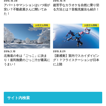
2015.12.28
2015.12.11
アパートやマンションはいつ頃が
超苦手なカラオケを自然に乗り切
安い？不動産屋さんに聞いてみ
る方法とは？音痴克服法も紹介！
た！
お役立ち情報
お役立ち情報
2016.3.10
2015.8.29
北海道の冬は「ごっこ」に決ま
【新感覚】室内でスカイダイビン
り！道民熱愛のごっこ汁が最高に
グ！？フライステーションが日本
うまい！
に上陸
サイト内検索