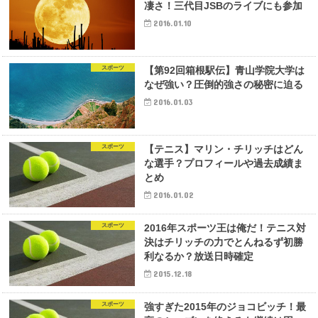
凄さ！三代目JSBのライブにも参加
2016.01.10
スポーツ
【第92回箱根駅伝】青山学院大学は
なぜ強い？圧倒的強さの秘密に迫る
2016.01.03
スポーツ
【テニス】マリン・チリッチはどん
な選手？プロフィールや過去成績ま
とめ
2016.01.02
スポーツ
2016年スポーツ王は俺だ！テニス対
決はチリッチの力でとんねるず初勝
利なるか？放送日時確定
2015.12.18
スポーツ
強すぎた2015年のジョコビッチ！最