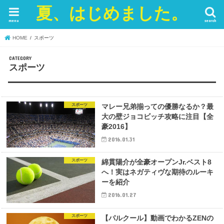
夏、はじめました。
menu
search
HOME
スポーツ
スポーツ
スポーツ
マレー兄弟揃っての優勝なるか？最
大の壁ジョコビッチ攻略に注目【全
豪2016】
2016.01.31
スポーツ
綿貫陽介が全豪オープンJr.ベスト8
へ！実はネガティヴな期待のルーキ
ーを紹介
2016.01.27
スポーツ
【パルクール】動画でわかるZENの