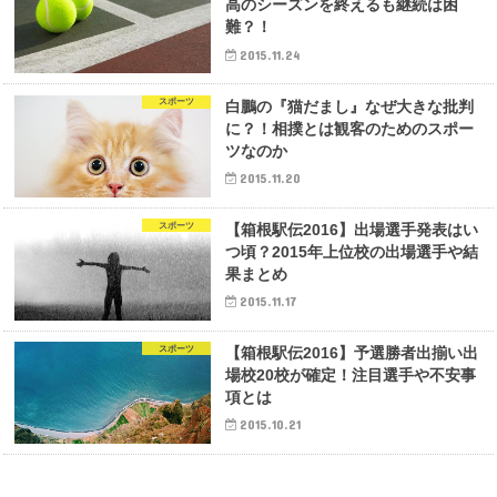
高のシーズンを終えるも継続は困
難？！
2015.11.24
スポーツ
白鵬の『猫だまし』なぜ大きな批判
に？！相撲とは観客のためのスポー
ツなのか
2015.11.20
スポーツ
【箱根駅伝2016】出場選手発表はい
つ頃？2015年上位校の出場選手や結
果まとめ
2015.11.17
スポーツ
【箱根駅伝2016】予選勝者出揃い出
場校20校が確定！注目選手や不安事
項とは
2015.10.21